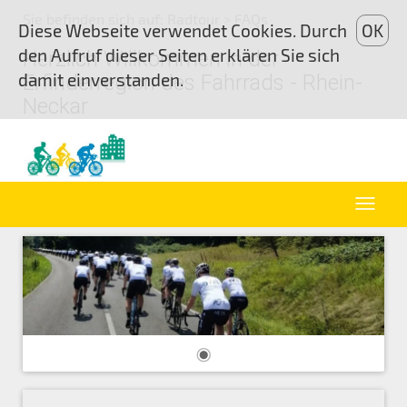
Sie befinden sich auf:
Radtour
> FAQs
Diese Webseite verwendet Cookies. Durch
OK
den Aufruf dieser Seiten erklären Sie sich
Herzlich Willkommen in der
damit einverstanden.
Erfinderregion des Fahrrads - Rhein-
Neckar